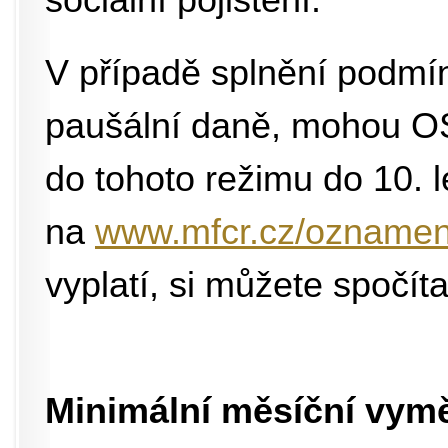
sociální pojištění.
V případě splnění podmí
paušální daně, mohou O
do tohoto režimu do 10. l
na
www.mfcr.cz/oznamen
vyplatí, si můžete spočít
Minimální měsíční vym