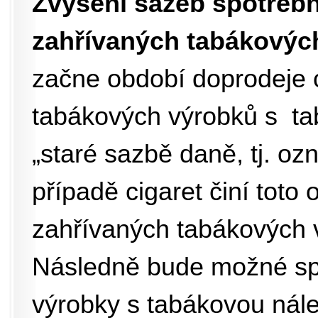
Zvýšení sazeb spotřebn
zahřívaných tabákovýc
začne období doprodeje c
tabákových výrobků s ta
„staré sazbě daně, tj. o
případě cigaret činí toto 
zahřívaných tabákových 
Následně bude možné spo
výrobky s tabákovou ná