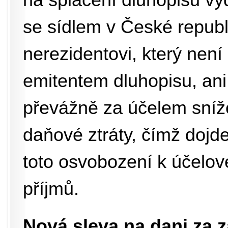
na splacení dluhopisu vy
se sídlem v České repub
nerezidentovi, který nen
emitentem dluhopisu, ani 
převážně za účelem sníž
daňové ztráty, čímž dojd
toto osvobození k účelo
příjmů.
Nová sleva na dani za 