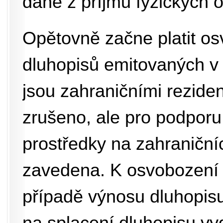
daně z příjmů fyzických 
Opětovně začne platit os
dluhopisů emitovaných v z
jsou zahraničními rezide
zrušeno, ale pro podporu
prostředky na zahraničníc
zavedena. K osvobození 
případě výnosu dluhopisu